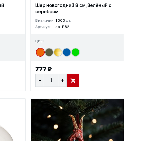
ый
Шар новогодний 8 см, Зелёный с
серебром
В наличии:
1 000
шт.
Артикул:
ap-P82
ЦВЕТ
777 ₽
−
+
В КОРЗИНУ