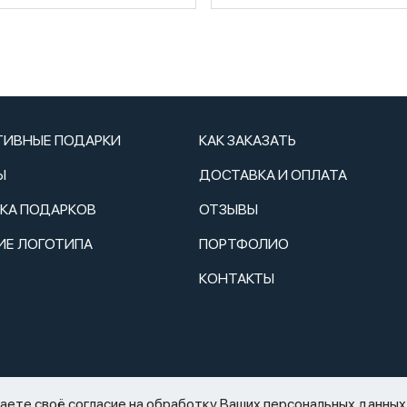
ТИВНЫЕ ПОДАРКИ
КАК ЗАКАЗАТЬ
Ы
ДОСТАВКА И ОПЛАТА
ТКА ПОДАРКОВ
ОТЗЫВЫ
ИЕ ЛОГОТИПА
ПОРТФОЛИО
КОНТАКТЫ
2.11.1995 N 171-ФЗ «О государственном регулировании производств
те своё согласие на обработку Ваших персональных данных 