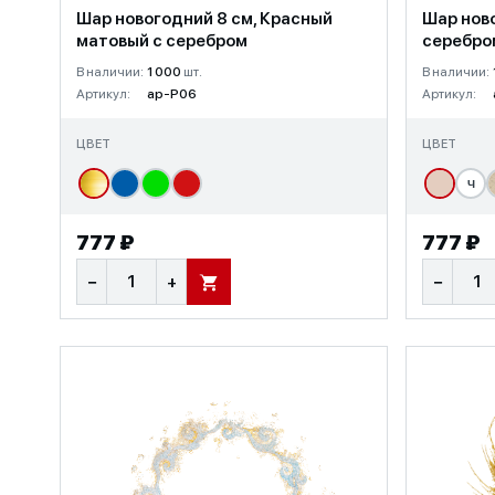
Шар новогодний 8 см, Красный
Шар ново
матовый с серебром
серебро
В наличии:
1 000
шт.
В наличии:
Артикул:
ap-P06
Артикул:
ЦВЕТ
ЦВЕТ
Ч
777 ₽
777 ₽
−
+
−
В КОРЗИНУ