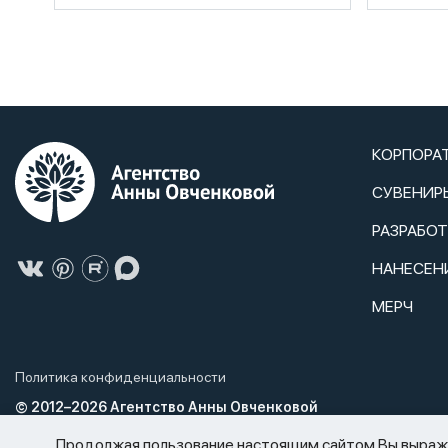
КОРПОРА
СУВЕНИР
РАЗРАБО
НАНЕСЕН
МЕРЧ
Политика конфиденциальности
© 2012–2026 Агентство Анны Овченковой
Агентство Анны Овченковой не нарушает Федеральный закон от 2
Продолжая пользование настоящим сайтом Вы выражае