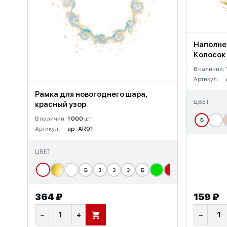
Наполне
Колосок
В наличии:
Артикул:
Рамка для новогоднего шара,
ЦВЕТ
красный узор
В наличии:
1 000
шт.
Б
Артикул:
ap-AR01
ЦВЕТ
Б
З
З
З
Б
364 ₽
159 ₽
−
+
−
В КОРЗИНУ