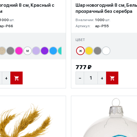
годний 8 см, Красный с
Шар новогодний 8 см, Бел
м
прозрачный без серебра
1 000
шт.
В наличии:
1 000
шт.
ap-P66
Артикул:
ap-P55
ЦВЕТ
М
Ж
777 ₽
+
−
+
В КОРЗИНУ
В КОРЗИНУ