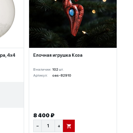
ра, 4x4
Елочная игрушка Коза
В наличии:
102
шт.
Артикул:
oas-82910
8 400 ₽
−
+
В КОРЗИНУ