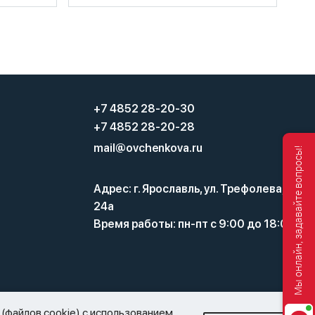
+7 4852 28-20-30
+7 4852 28-20-28
mail@ovchenkova.ru
Мы онлайн, задавайте вопросы!
Адрес: г. Ярославль, ул. Трефолева,
24а
Время работы: пн-пт с 9:00 до 18:00
а и оборота этилового спирта, алкогольной и
(файлов cookie) с использованием