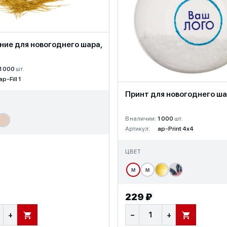
ние для новогоднего шара,
1 000
шт.
ap-Fill 1
Принт для новогоднего ша
В наличии:
1 000
шт.
Артикул:
ap-Print 4x4
ЦВЕТ
М
М
229 ₽
+
−
+
В КОРЗИНУ
В КОРЗИНУ