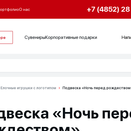
+7 (4852) 28
ортфолио
О нас
Сувениры
Корпоративные подарки
Напи
оре
Елочные игрушки с логотипом
Подвеска «Ночь перед рождеством
двеска «Ночь пер
ждеством»