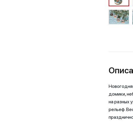
Описа
Новогодняя
домики, не
на разных 
рельеф. Ве
празднично