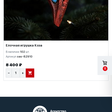
Елочная игрушка Коза
В наличии:
102
шт.
Артикул:
oas-82910
8 400 ₽
0
−
+
В КОРЗИНУ