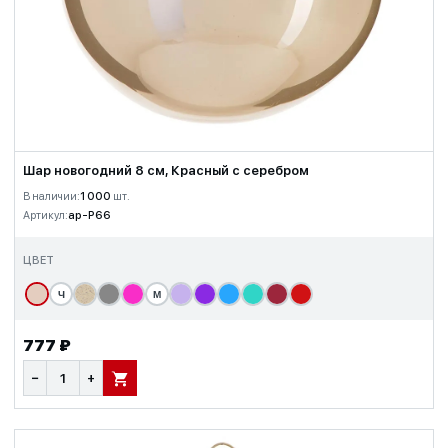
Шар новогодний 8 см, Красный с серебром
В наличии:
1 000
шт.
Артикул:
ap-P66
ЦВЕТ
Ч
М
777 ₽
−
+
В КОРЗИНУ