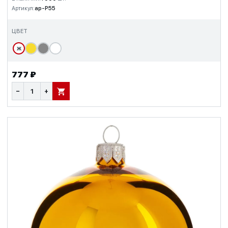
Артикул:
ap-P55
ЦВЕТ
Ж
777 ₽
−
+
В КОРЗИНУ