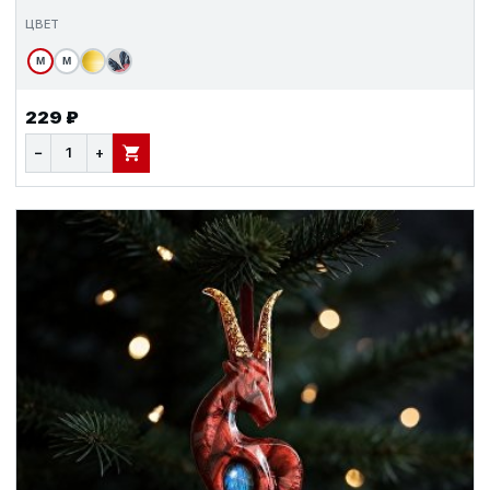
ЦВЕТ
М
М
229 ₽
−
+
В КОРЗИНУ