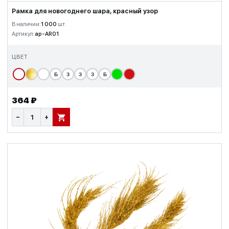
Рамка для новогоднего шара, красный узор
В наличии:
1 000
шт.
Артикул:
ap-AR01
ЦВЕТ
Б
З
З
З
Б
364 ₽
−
+
В КОРЗИНУ