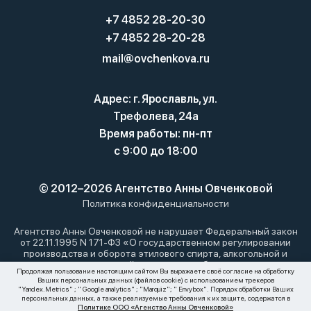
+7 4852 28-20-30
+7 4852 28-20-28
mail@ovchenkova.ru
Адрес: г. Ярославль, ул.
Трефолева, 24а
Время работы: пн-пт
с 9:00 до 18:00
© 2012–2026 Агентство Анны Овченковой
Политика конфиденциальности
Агентство Анны Овченковой не нарушает Федеральный закон
от 22.11.1995 N 171-ФЗ «О государственном регулировании
производства и оборота этилового спирта, алкогольной и
спиртосодержащей продукции и об ограничении
Продолжая пользование настоящим сайтом Вы выражаете своё согласие на обработку
потребления (распития) алкогольной продукции»: мы не
Ваших персональных данных (файлов cookie) с использованием трекеров
осуществляем дистанционную торговлю алкоголем. Все
"Yandex.Metrics" ; " Google analytics" ; "Marquiz"; " Envybox". Порядок обработки Ваших
материалы, размещенные на этом сайте, носят
персональных данных, а также реализуемые требования к их защите, содержатся в
Политике ООО «Агенство Анны Овченковой»
информационный характер и не являются публичной офертой.