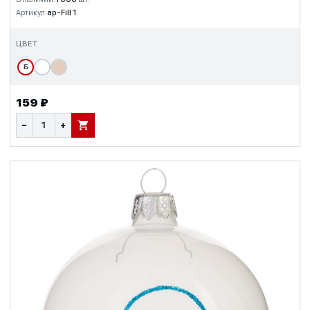
Артикул:
ap-Fill 1
ЦВЕТ
Б
159 ₽
−
+
В КОРЗИНУ