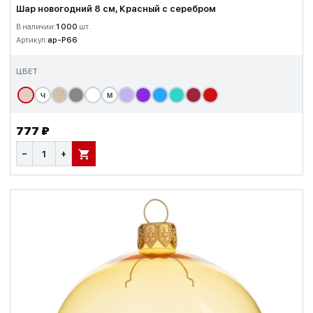
Шар новогодний 8 см, Красный с серебром
В наличии:
1 000
шт.
Артикул:
ap-P66
ЦВЕТ
Ч
М
777 ₽
−
+
В КОРЗИНУ