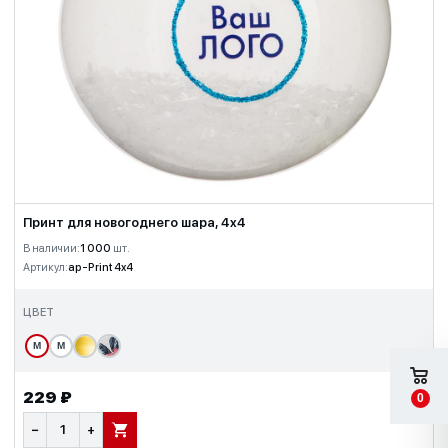
Принт для новогоднего шара, 4x4
В наличии:
1 000
шт.
Артикул:
ap-Print 4x4
ЦВЕТ
М
М
229 ₽
0
−
+
В КОРЗИНУ