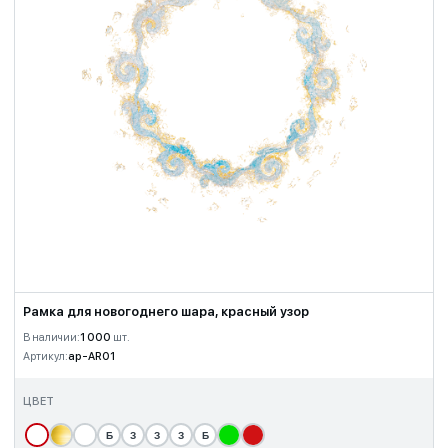
Рамка для новогоднего шара, красный узор
В наличии:
1 000
шт.
Артикул:
ap-AR01
ЦВЕТ
Б
З
З
З
Б