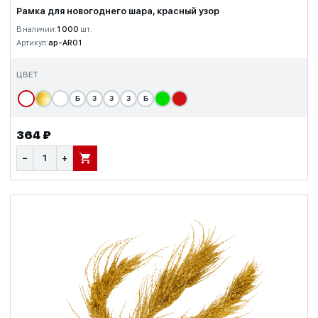
Рамка для новогоднего шара, красный узор
В наличии:
1 000
шт.
Артикул:
ap-AR01
ЦВЕТ
Б
З
З
З
Б
364 ₽
−
+
В КОРЗИНУ