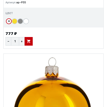
Артикул:
ap-P55
ЦВЕТ
Ж
777 ₽
−
+
В КОРЗИНУ