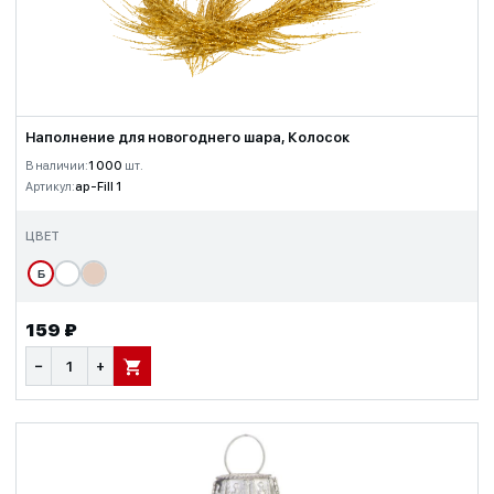
Наполнение для новогоднего шара, Колосок
В наличии:
1 000
шт.
Артикул:
ap-Fill 1
ЦВЕТ
Б
159 ₽
−
+
В КОРЗИНУ