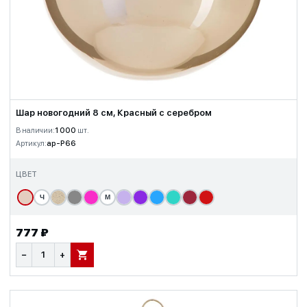
Шар новогодний 8 см, Красный с серебром
В наличии:
1 000
шт.
Артикул:
ap-P66
ЦВЕТ
Ч
М
777 ₽
−
+
В КОРЗИНУ