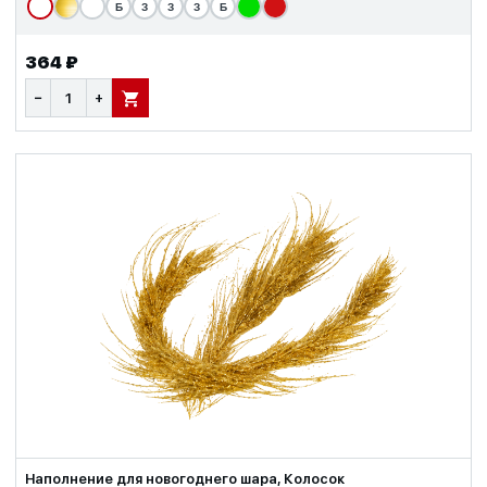
Б
З
З
З
Б
364 ₽
−
+
В КОРЗИНУ
Наполнение для новогоднего шара, Колосок