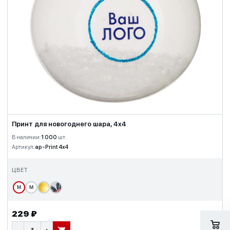
Принт для новогоднего шара, 4x4
В наличии:
1 000
шт.
Артикул:
ap-Print 4x4
ЦВЕТ
М
М
229 ₽