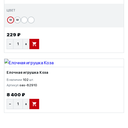
ЦВЕТ
М
М
229 ₽
−
+
В КОРЗИНУ
Елочная игрушка Коза
В наличии:
102
шт.
Артикул:
oas-82910
8 400 ₽
−
+
В КОРЗИНУ