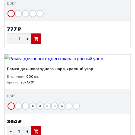
ЦВЕТ
777 ₽
−
+
В КОРЗИНУ
Рамка для новогоднего шара, красный узор
В наличии:
1 000
шт.
Артикул:
ap-AR01
ЦВЕТ
Б
З
З
З
Б
364 ₽
−
+
В КОРЗИНУ