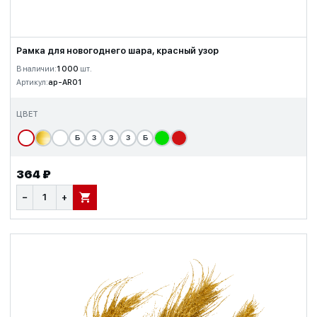
Рамка для новогоднего шара, красный узор
В наличии:
1 000
шт.
Артикул:
ap-AR01
ЦВЕТ
Б
З
З
З
Б
364 ₽
−
+
В КОРЗИНУ