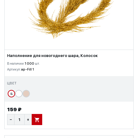
Наполнение для новогоднего шара, Колосок
В наличии:
1 000
шт.
Артикул:
ap-Fill 1
ЦВЕТ
Б
159 ₽
−
+
В КОРЗИНУ