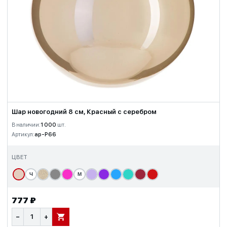
Шар новогодний 8 см, Красный с серебром
В наличии:
1 000
шт.
Артикул:
ap-P66
ЦВЕТ
Ч
М
777 ₽
−
+
В КОРЗИНУ