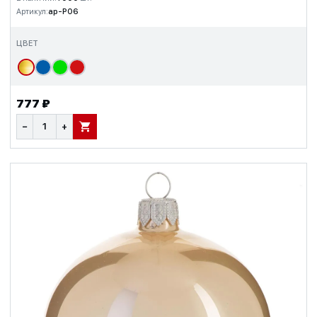
Артикул:
ap-P06
ЦВЕТ
777 ₽
−
+
В КОРЗИНУ