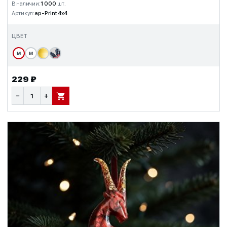
В наличии:
1 000
шт.
Артикул:
ap-Print 4x4
ЦВЕТ
М
М
229 ₽
−
+
В КОРЗИНУ