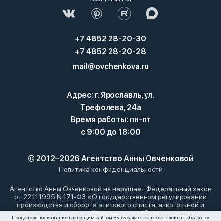
+7 4852 28-20-30
+7 4852 28-20-28
mail@ovchenkova.ru
Адрес: г. Ярославль, ул.
Трефолева, 24а
Время работы: пн-пт
с 9:00 до 18:00
© 2012–2026 Агентство Анны Овченковой
Политика конфиденциальности
Агентство Анны Овченковой не нарушает Федеральный закон
от 22.11.1995 N 171-ФЗ «О государственном регулировании
производства и оборота этилового спирта, алкогольной и
спиртосодержащей продукции и об ограничении
Продолжая пользование настоящим сайтом Вы выражаете своё согласие на обработку
потребления (распития) алкогольной продукции»: мы не