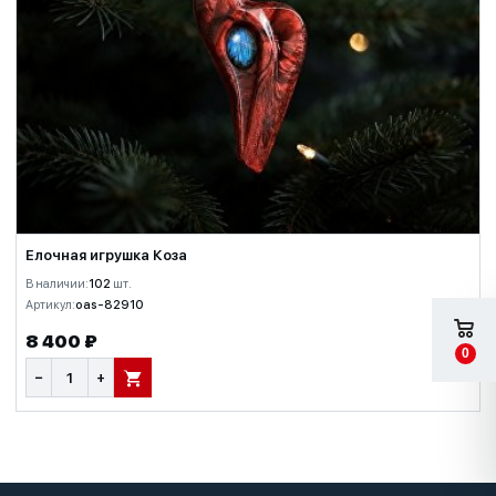
Елочная игрушка Коза
В наличии:
102
шт.
Артикул:
oas-82910
8 400 ₽
0
−
+
В КОРЗИНУ