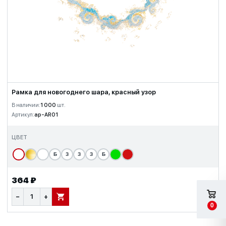
Рамка для новогоднего шара, красный узор
В наличии:
1 000
шт.
Артикул:
ap-AR01
ЦВЕТ
Б
З
З
З
Б
364 ₽
−
+
В КОРЗИНУ
0