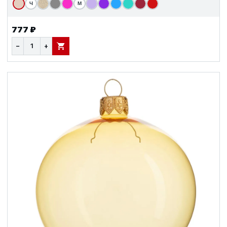
Ч
М
777 ₽
−
+
В КОРЗИНУ