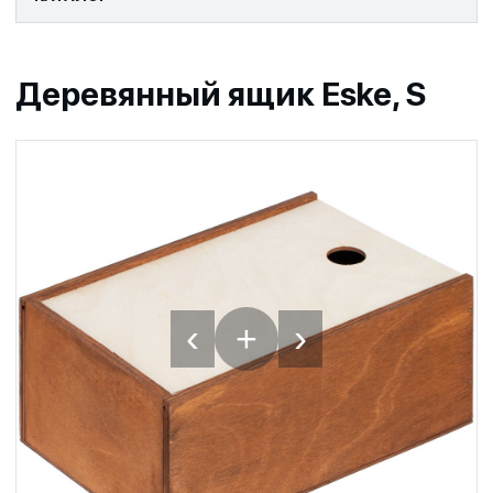
Деревянный ящик Eske, S
‹
›
+