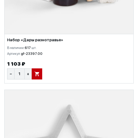
Набор «Дары разнотравья»
В наличии:
617
шт.
Артикул:
gf-23397.00
1 103 ₽
−
+
В КОРЗИНУ