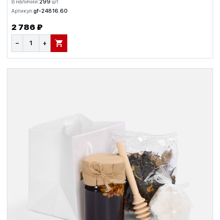
В наличии:
299
шт.
Артикул:
gf-24816.60
2 786 ₽
−
+
В КОРЗИНУ