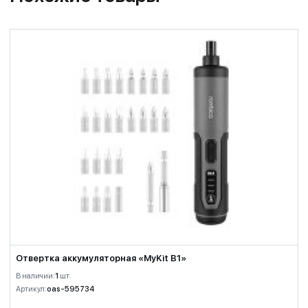
Отвертка аккумуляторная «MyKit B1»
В наличии:
1
шт.
Артикул:
oas-595734