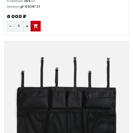
В наличии:
384
шт.
Артикул:
gf-63047.31
6 000 ₽
−
+
В КОРЗИНУ