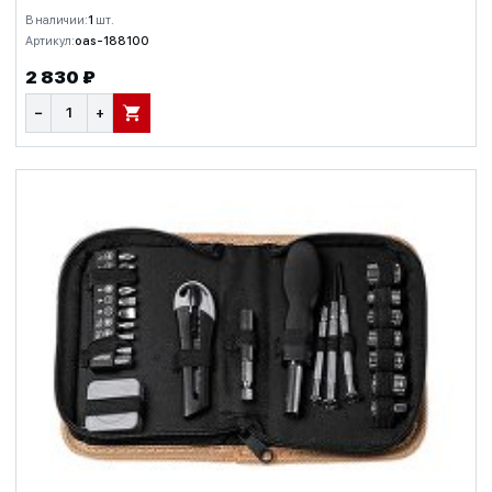
В наличии:
1
шт.
Артикул:
oas-188100
2 830 ₽
−
+
В КОРЗИНУ