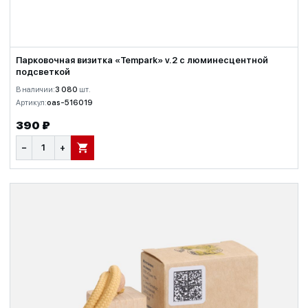
Парковочная визитка «Tempark» v.2 с люминесцентной
подсветкой
В наличии:
3 080
шт.
Артикул:
oas-516019
390 ₽
−
+
В КОРЗИНУ