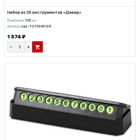
Набор из 25 инструментов «Декер»
В наличии:
138
шт.
Артикул:
oas-TO1394S129
1 574 ₽
−
+
В КОРЗИНУ