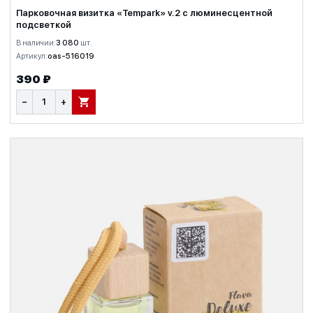
Парковочная визитка «Tempark» v.2 с люминесцентной
подсветкой
В наличии:
3 080
шт.
Артикул:
oas-516019
390 ₽
−
+
В КОРЗИНУ