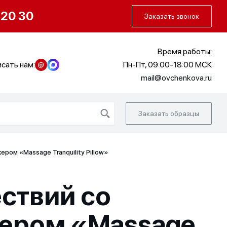
О нас
Портфолио
Как заказать
 20 30
Заказать звонок
Время работы:
сать нам:
Пн-Пт, 09:00-18:00 МСК
mail@ovchenkova.ru
Заказать образцы
ом «Massage Tranquility Pillow»
ствий со
ером «Massage