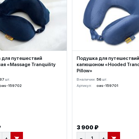
 для путешествий
Подушка для путешествий
я «Massage Tranquility
капюшоном «Hooded Tranqu
Pillow»
87
шт.
В наличии:
56
шт.
oas-159702
Артикул:
oas-159701
₽
3 900 ₽
+
−
+