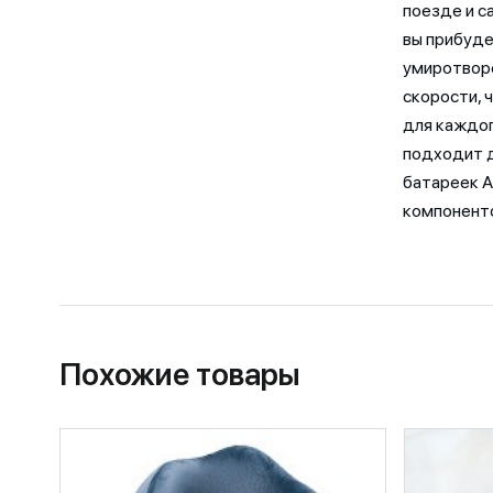
поезде и с
вы прибуде
умиротвор
скорости, 
для каждог
подходит д
батареек А
компоненто
Похожие товары