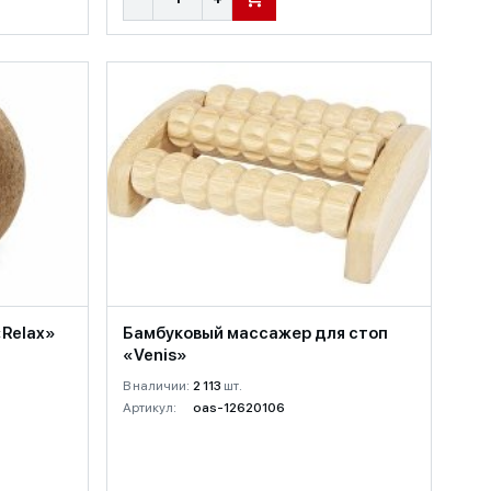
В КОРЗИНУ
Relax»
Бамбуковый массажер для стоп
«Venis»
В наличии:
2 113
шт.
Артикул:
oas-12620106