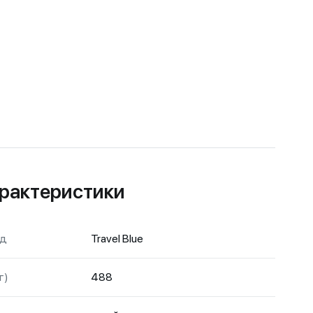
рактеристики
нд
Travel Blue
г)
488