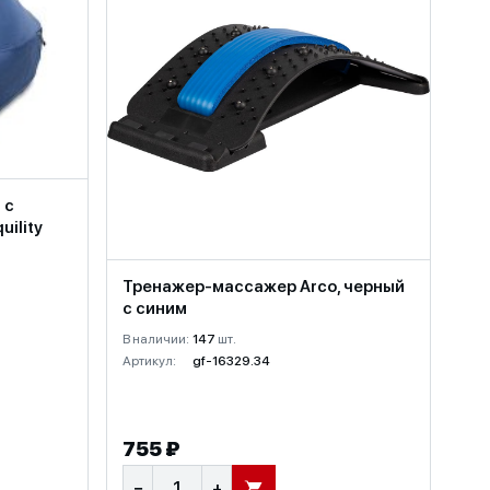
 с
ility
Тренажер-массажер Arco, черный
с синим
В наличии:
147
шт.
Артикул:
gf-16329.34
755 ₽
−
+