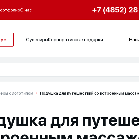
+7 (4852) 28
ортфолио
О нас
Сувениры
Корпоративные подарки
Напи
оре
еры с логотипом
Подушка для путешествий со встроенным массажер
душка для путеше
троенным массаж