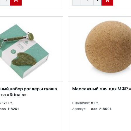
В КОРЗИНУ
В КОРЗИНУ
ный набор роллер и гуаша
Массажный мяч для МФР «
та «Rituals»
2 171
шт.
В наличии:
5
шт.
oas-118201
Артикул:
oas-218001