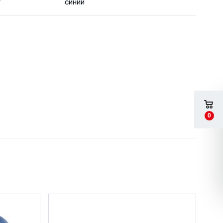
т
синий
0