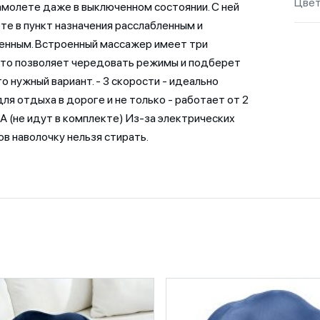
Цве
амолете даже в выключенном состоянии. С ней
те в пункт назначения расслабленным и
енным. Встроенный массажер имеет три
что позволяет чередовать режимы и подберет
о нужный вариант. - 3 скорости - идеально
ля отдыха в дороге и не только - работает от 2
А (не идут в комплекте) Из-за электрических
в наволочку нельзя стирать.