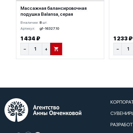
Массажная балансировочная
подушка Balansa, серая
В наличии:
8
шт.
Артикул:
gf-16327.10
1 434 ₽
1 233 ₽
−
+
−
В КОРЗИНУ
КОРПОРА
СУВЕНИР
РАЗРАБО