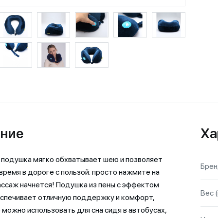
ние
Ха
подушка мягко обхватывает шею и позволяет
Бре
время в дороге с пользой: просто нажмите на
массаж начнется! Подушка из пены с эффектом
Вес (
спечивает отличную поддержку и комфорт,
 можно использовать для сна сидя в автобусах,