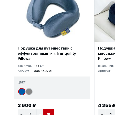
Подушка для путешествий с
Подушка
эффектом памяти «Tranquility
массажна
Pillow»
Pillow»
В наличии:
176
шт.
В наличии:
Артикул:
oas-159703
Артикул:
ЦВЕТ
3 600 ₽
4 255 
−
+
−