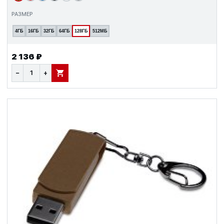
РАЗМЕР
4ГБ
16ГБ
32ГБ
64ГБ
128ГБ
512МБ
2 136 ₽
−
+
В КОРЗИНУ