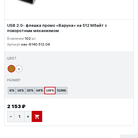
USB 2.0- флешка промо «Варуна» на 512 Мбайт с
поворотным механизмом
В наличии:
102
шт.
Артикул:
oas-6140.512.06
ЦВЕТ
к
РАЗМЕР
4ГБ
16ГБ
32ГБ
64ГБ
128ГБ
512МБ
2 153 ₽
−
+
В КОРЗИНУ