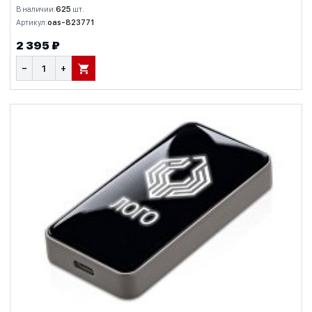
В наличии:
625
шт.
Артикул:
oas-823771
2 395 ₽
−
+
В КОРЗИНУ