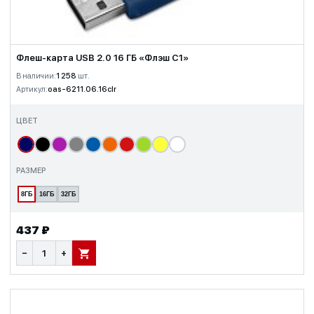
Флеш-карта USB 2.0 16 ГБ «Флэш С1»
В наличии:
1 258
шт.
Артикул:
oas-6211.06.16clr
ЦВЕТ
РАЗМЕР
8ГБ
16ГБ
32ГБ
437 ₽
−
+
В КОРЗИНУ