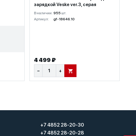
зарядкой Veske ver.3, серая
В наличии:
955
шт.
Артикул:
gf-18646.10
4 499 ₽
−
+
В КОРЗИНУ
+7 4852 28-20-30
+7 4852 28-20-28