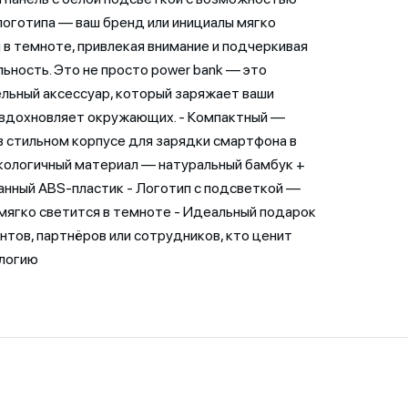
логотипа — ваш бренд или инициалы мягко
 в темноте, привлекая внимание и подчеркивая
ьность. Это не просто power bank — это
льный аксессуар, который заряжает ваши
 вдохновляет окружающих. - Компактный —
в стильном корпусе для зарядки смартфона в
кологичный материал — натуральный бамбук +
нный ABS-пластик - Логотип с подсветкой —
мягко светится в темноте - Идеальный подарок
нтов, партнёров или сотрудников, кто ценит
ологию