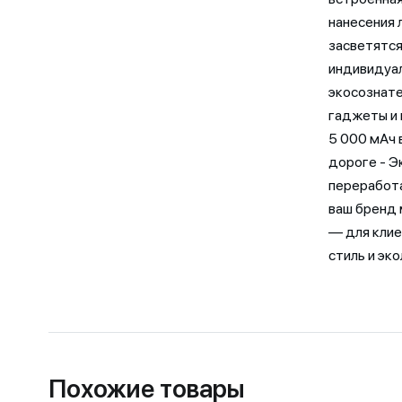
нанесения 
засветятся
индивидуал
экосознате
гаджеты и
5 000 мАч 
дороге - Э
переработа
ваш бренд 
— для клие
стиль и эк
Похожие товары