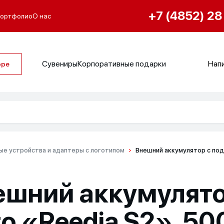
+7 (4852) 28
ортфолио
О нас
Сувениры
Корпоративные подарки
Напи
оре
ые устройства и адаптеры с логотипом
Внешний аккумулятор с под
ешний аккумулято
о «Reedia S2», 5