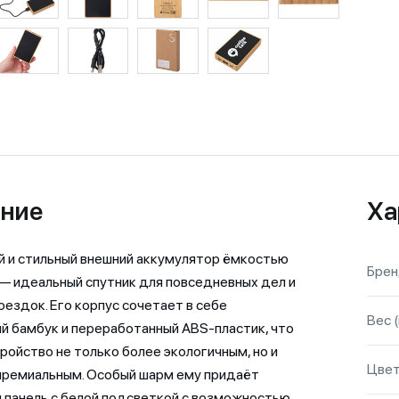
ние
Ха
 и стильный внешний аккумулятор ёмкостью
Бре
— идеальный спутник для повседневных дел и
оездок. Его корпус сочетает в себе
Вес (
й бамбук и переработанный ABS-пластик, что
ройство не только более экологичным, но и
Цве
премиальным. Особый шарм ему придаёт
 панель с белой подсветкой с возможностью