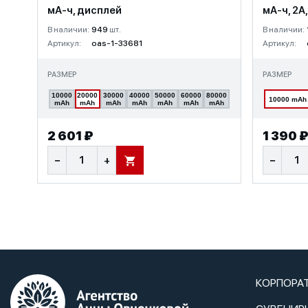
мА-ч, дисплей
мА-ч, 2A
В наличии:
949
шт.
В наличии:
Артикул:
oas-1-33681
Артикул:
РАЗМЕР
РАЗМЕР
10000
20000
30000
40000
50000
60000
80000
10000 mAh
mAh
mAh
mAh
mAh
mAh
mAh
mAh
2 601 ₽
1 390 
−
+
−
В КОРЗИНУ
КОРПОРА