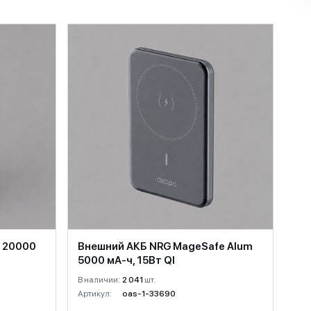
R 20000
Внешний АКБ NRG MageSafe Alum
5000 мА-ч, 15Вт QI
В наличии:
2 041
шт.
Артикул:
oas-1-33690