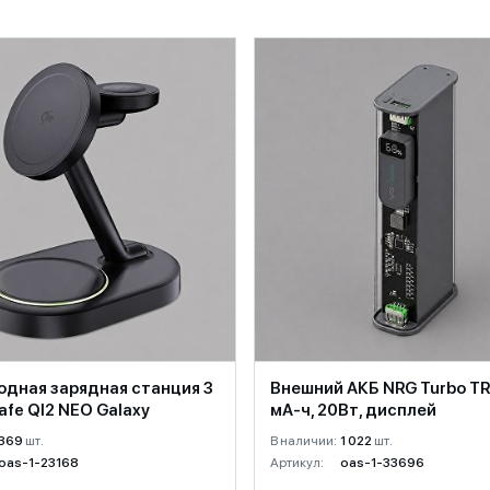
одная зарядная станция 3
Внешний АКБ NRG Turbo T
afe QI2 NEO Galaxy
мА-ч, 20Вт, дисплей
369
шт.
В наличии:
1 022
шт.
oas-1-23168
Артикул:
oas-1-33696