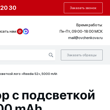
О нас
Портфолио
Как заказать
 20 30
Заказать звонок
Время работы:
сать нам:
Пн-Пт, 09:00-18:00 МСК
mail@ovchenkova.ru
Заказать образцы
светкой лого «Reedia S2», 5000 mAh
р с подсветкой
000 mAh