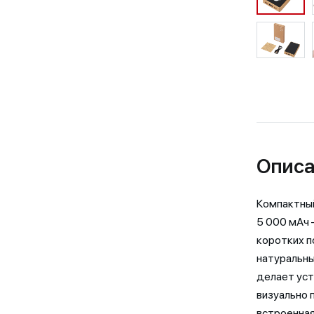
Описа
Компактный
5 000 мАч 
коротких п
натуральны
делает уст
визуально 
встроенная