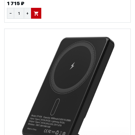
1 715 ₽
−
+
В КОРЗИНУ