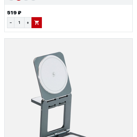
519 ₽
−
+
В КОРЗИНУ