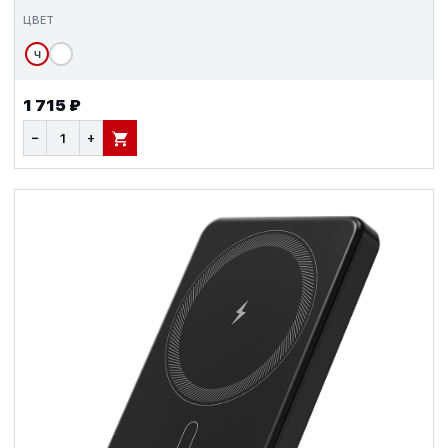
ЦВЕТ
Ч
1 715 ₽
−
+
В КОРЗИНУ