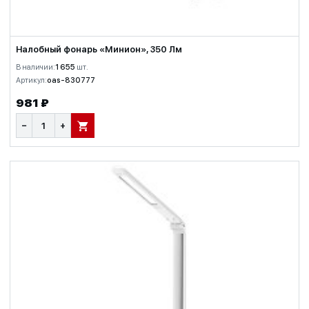
Налобный фонарь «Минион», 350 Лм
В наличии:
1 655
шт.
Артикул:
oas-830777
981 ₽
−
+
В КОРЗИНУ