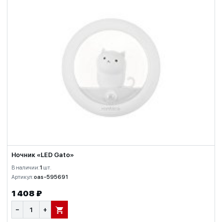
Ночник «LED Gato»
В наличии:
1
шт.
Артикул:
oas-595691
1 408 ₽
−
+
В КОРЗИНУ