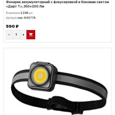
Фонарик аккумуляторный с фокусировкой и боковым светом
«Дарт Т», 350+200 Лм
В наличии:
2 246
шт.
Артикул:
oas-830778
590 ₽
−
+
В КОРЗИНУ