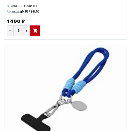
В наличии:
1 998
шт.
Артикул:
gf-18799.10
1 490 ₽
−
+
В КОРЗИНУ