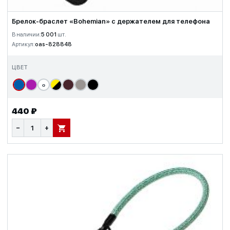
Брелок-браслет «Bohemian» с держателем для телефона
В наличии:
5 001
шт.
Артикул:
oas-828848
ЦВЕТ
о
440 ₽
−
+
В КОРЗИНУ