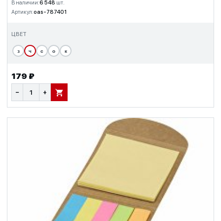
В наличии:
6 548
шт.
Артикул:
oas-787401
ЦВЕТ
з
ч
с
о
к
179 ₽
−
+
В КОРЗИНУ