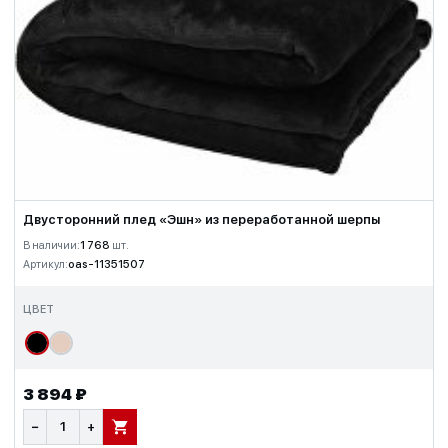
Двусторонний плед «Эшн» из переработанной шерпы
В наличии:
1 768
шт.
Артикул:
oas-11351507
ЦВЕТ
3 894 ₽
−
+
В КОРЗИНУ