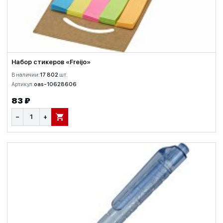
Набор стикеров «Freijo»
В наличии:
17 802
шт.
Артикул:
oas-10628606
83 ₽
−
+
В КОРЗИНУ