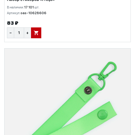
В наличии:
17 101
шт.
Артикул:
oas-10628606
83 ₽
−
+
В КОРЗИНУ