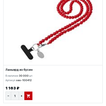
Ланьярд из бусин
В наличии:
30 000
шт.
Артикул:
oas-100412
1 163 ₽
−
+
В КОРЗИНУ