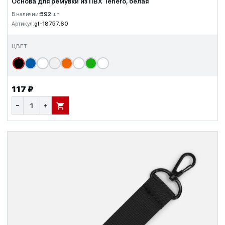
Основа для ремувки из ПВХ Tenero, белая
В наличии:
592
шт.
Артикул:
gf-18757.60
ЦВЕТ
117 ₽
−
+
В КОРЗИНУ