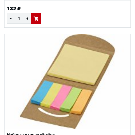
132 ₽
−
+
В КОРЗИНУ
Набор стикеров «Freijo»