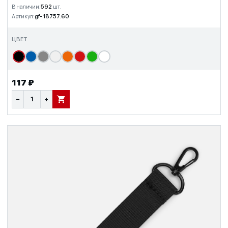
В наличии:
592
шт.
Артикул:
gf-18757.60
ЦВЕТ
117 ₽
−
+
В КОРЗИНУ