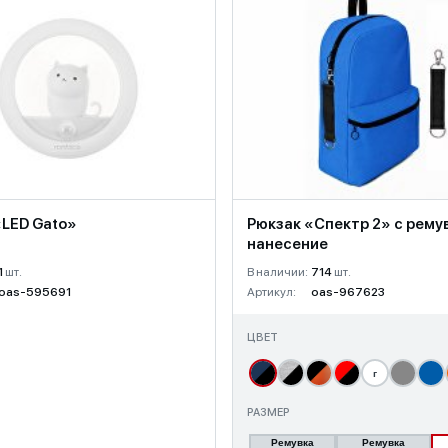
«LED Gato»
Рюкзак «Спектр 2» с рему
нанесение
1
шт.
В наличии:
714
шт.
oas-595691
Артикул:
oas-967623
ЦВЕТ
г
РАЗМЕР
Ремувка
Ремувка