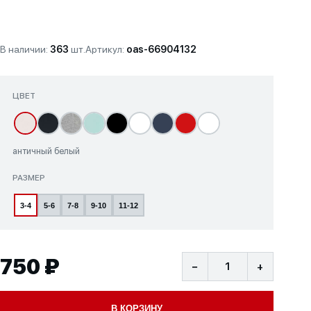
В наличии:
363
шт.
Артикул:
oas-66904132
ЦВЕТ
античный белый
РАЗМЕР
3-4
5-6
7-8
9-10
11-12
750 ₽
−
+
В КОРЗИНУ