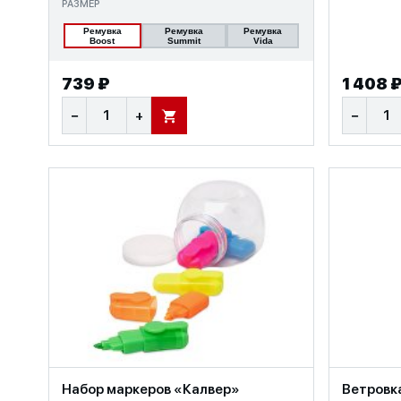
РАЗМЕР
Ремувка
Ремувка
Ремувка
Boost
Summit
Vida
739 ₽
1 408 
−
+
−
В КОРЗИНУ
Набор маркеров «Калвер»
Ветровка