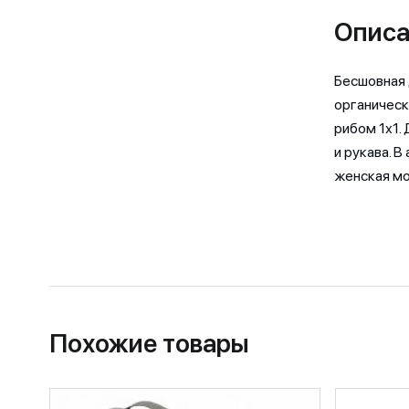
Описа
Бесшовная 
органическ
рибом 1х1.
и рукава. 
женская мо
Похожие товары