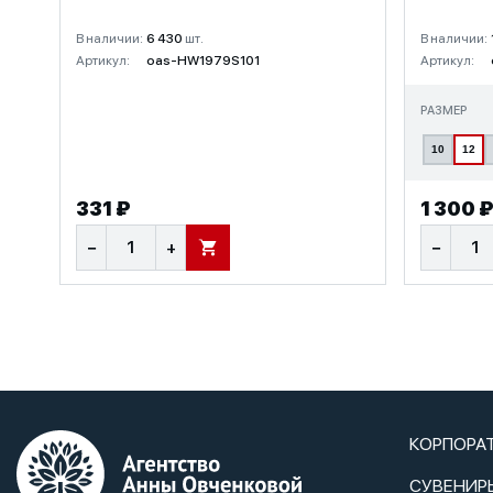
В наличии:
6 430
шт.
В наличии:
Артикул:
oas-HW1979S101
Артикул:
РАЗМЕР
10
12
331 ₽
1 300 
−
+
−
В КОРЗИНУ
КОРПОРА
СУВЕНИР