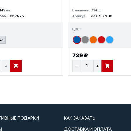
149
шт.
В наличии:
714
шт.
oas-31317N25
Артикул:
oas-967618
ЦВЕТ
14
₽
739 ₽
+
−
+
В КОРЗИНУ
В КОРЗИНУ
ТИВНЫЕ ПОДАРКИ
КАК ЗАКАЗАТЬ
Ы
ДОСТАВКА И ОПЛАТА