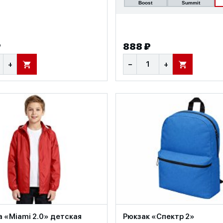
Boost
Summit
₽
888 ₽
+
−
+
В КОРЗИНУ
В КОРЗИНУ
 «Miami 2.0» детская
Рюкзак «Спектр 2»