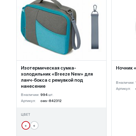
Изотермическая сумка-
Ночник 
холодильник «Breeze New» для
ланч-бокса с ремувкой под
В наличии:
нанесение
Артикул:
В наличии:
994
шт.
Артикул:
oas-842312
ЦВЕТ
с
с