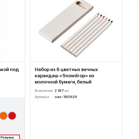
вкой под
Набор из 6 цветных вечных
карандаш «Snowdrop» из
молочной бумаги, белый
В наличии:
2 187
шт.
Артикул:
oas-180929
Ремувка