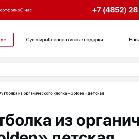
+7 (4852) 28
ортфолио
О нас
Сувениры
Корпоративные подарки
Напи
оре
утболка из органического хлопка «Golden» детская
тболка из органи
olden» детская