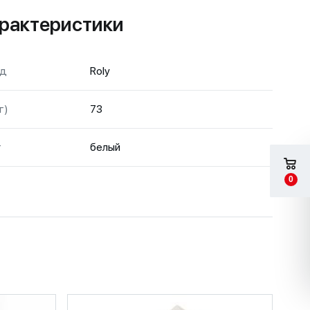
рактеристики
нд
Roly
г)
73
т
белый
0