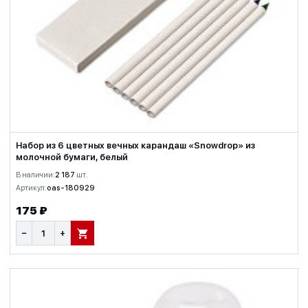
Набор из 6 цветных вечных карандаш «Snowdrop» из
молочной бумаги, белый
В наличии:
2 187
шт.
Артикул:
oas-180929
175 ₽
−
+
В КОРЗИНУ