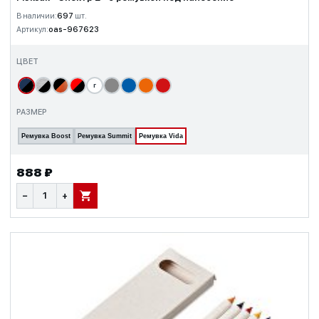
В наличии:
697
шт.
Артикул:
oas-967623
ЦВЕТ
г
РАЗМЕР
Ремувка Boost
Ремувка Summit
Ремувка Vida
888 ₽
−
+
В КОРЗИНУ