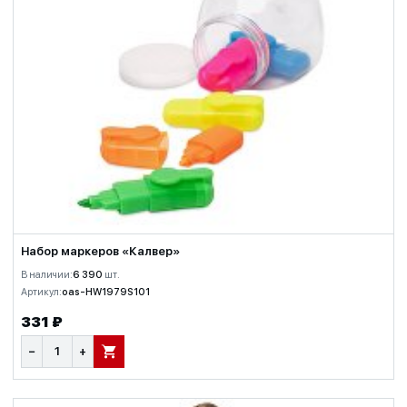
Набор маркеров «Калвер»
В наличии:
6 390
шт.
Артикул:
oas-HW1979S101
331 ₽
−
+
В КОРЗИНУ