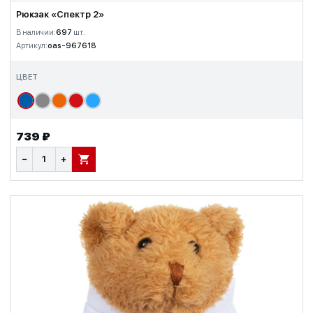
Рюкзак «Спектр 2»
В наличии:
697
шт.
Артикул:
oas-967618
ЦВЕТ
739 ₽
−
+
В КОРЗИНУ