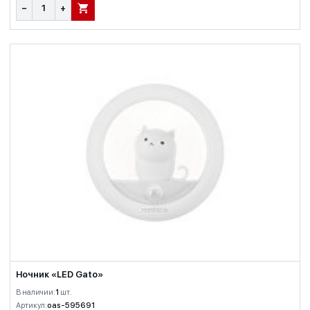
−
+
В КОРЗИНУ
Ночник «LED Gato»
В наличии:
1
шт.
Артикул:
oas-595691