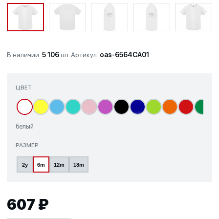
В наличии:
5 106
шт.
Артикул:
oas-6564CA01
ЦВЕТ
белый
РАЗМЕР
2y
6m
12m
18m
607 ₽