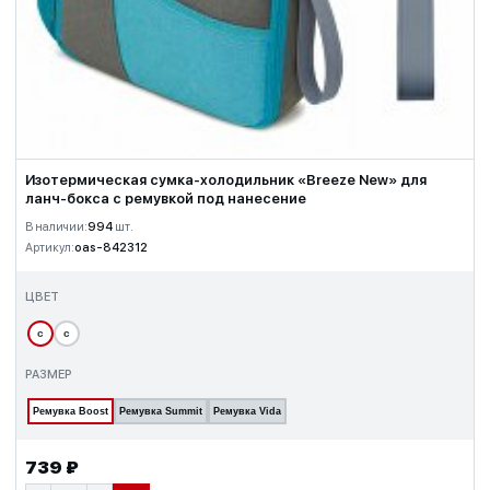
Изотермическая сумка-холодильник «Breeze New» для
ланч-бокса с ремувкой под нанесение
В наличии:
994
шт.
Артикул:
oas-842312
ЦВЕТ
с
с
РАЗМЕР
Ремувка Boost
Ремувка Summit
Ремувка Vida
739 ₽