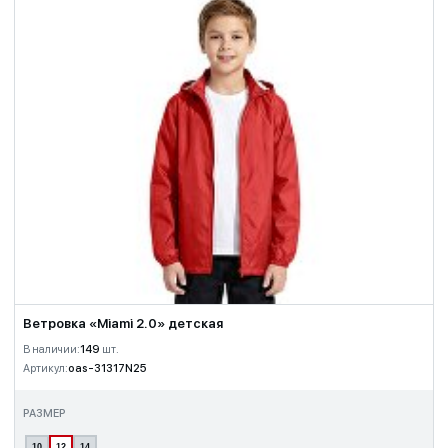
Ветровка «Miami 2.0» детская
В наличии:
149
шт.
Артикул:
oas-31317N25
РАЗМЕР
10
12
14