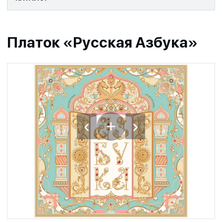
Платок «Русская Азбука»
‹
›
+