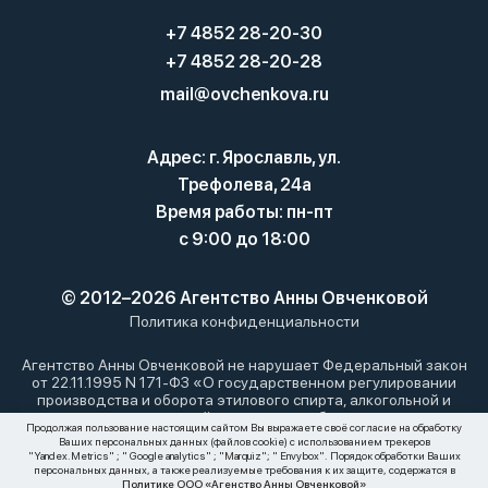
+7 4852 28-20-30
+7 4852 28-20-28
mail@ovchenkova.ru
Адрес: г. Ярославль, ул.
Трефолева, 24а
Время работы: пн-пт
с 9:00 до 18:00
© 2012–2026 Агентство Анны Овченковой
Политика конфиденциальности
Агентство Анны Овченковой не нарушает Федеральный закон
от 22.11.1995 N 171-ФЗ «О государственном регулировании
производства и оборота этилового спирта, алкогольной и
спиртосодержащей продукции и об ограничении
Продолжая пользование настоящим сайтом Вы выражаете своё согласие на обработку
потребления (распития) алкогольной продукции»: мы не
Ваших персональных данных (файлов cookie) с использованием трекеров
осуществляем дистанционную торговлю алкоголем. Все
"Yandex.Metrics" ; " Google analytics" ; "Marquiz"; " Envybox". Порядок обработки Ваших
материалы, размещенные на этом сайте, носят
персональных данных, а также реализуемые требования к их защите, содержатся в
Политике ООО «Агенство Анны Овченковой»
информационный характер и не являются публичной офертой.