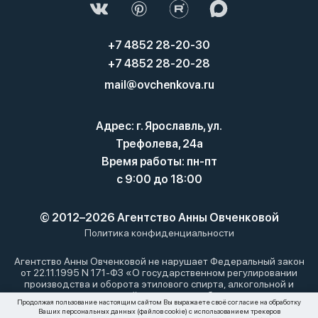
+7 4852 28-20-30
+7 4852 28-20-28
mail@ovchenkova.ru
Адрес: г. Ярославль, ул.
Трефолева, 24а
Время работы: пн-пт
с 9:00 до 18:00
© 2012–2026 Агентство Анны Овченковой
Политика конфиденциальности
Агентство Анны Овченковой не нарушает Федеральный закон
от 22.11.1995 N 171-ФЗ «О государственном регулировании
производства и оборота этилового спирта, алкогольной и
спиртосодержащей продукции и об ограничении
Продолжая пользование настоящим сайтом Вы выражаете своё согласие на обработку
потребления (распития) алкогольной продукции»: мы не
Ваших персональных данных (файлов cookie) с использованием трекеров