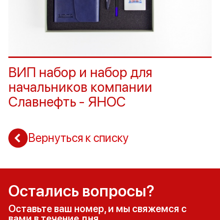
ВИП набор и набор для
начальников компании
Славнефть - ЯНОС
Вернуться к списку
Остались вопросы?
Оставьте ваш номер, и мы свяжемся с
вами в течение дня