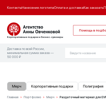
Контакты
Нанесение логотипа
Оплата и доставка
Как заказать
П
Помощь в подб
Корпоративные подарки и бизнес-сувениры
Доставка по всей России,
минимальная сумма заказа —
50 000 ₽
Мерч
Корпоративные подарки
Полиграфия
Главная
Портфолио
Мерч
Раздаточный материал для EV