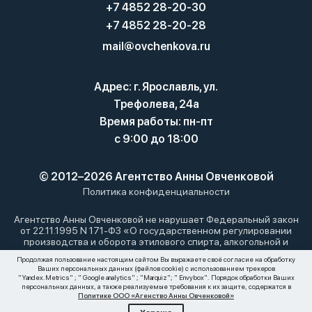
+7 4852 28-20-30
+7 4852 28-20-28
mail@ovchenkova.ru
Адрес: г. Ярославль, ул.
Трефолева, 24а
Время работы: пн-пт
с 9:00 до 18:00
© 2012–2026 Агентство Анны Овченковой
Политика конфиденциальности
Агентство Анны Овченковой не нарушает Федеральный закон
от 22.11.1995 N 171-ФЗ «О государственном регулировании
производства и оборота этилового спирта, алкогольной и
спиртосодержащей продукции и об ограничении
Продолжая пользование настоящим сайтом Вы выражаете своё согласие на обработку
потребления (распития) алкогольной продукции»: мы не
Ваших персональных данных (файлов cookie) с использованием трекеров
осуществляем дистанционную торговлю алкоголем. Все
"Yandex.Metrics" ; " Google analytics" ; "Marquiz"; " Envybox". Порядок обработки Ваших
материалы, размещенные на этом сайте, носят
персональных данных, а также реализуемые требования к их защите, содержатся в
Политике ООО «Агенство Анны Овченковой»
информационный характер и не являются публичной офертой.